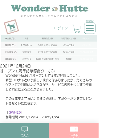
誰でも使える無人レンタルフォトスタジオ
MENU
ログイン
🧩主要プラン
料金
利用可能人数
利用可能ペット数
予約ページ
時間貸プラン
2,800円/h～
5名迄 ※ｵﾌﾟｼｮﾝで追加
ｵﾌﾟｼｮﾝで追加
プラン一覧へ
1日貸切プラン
12,800円
5名迄 ※ｵﾌﾟｼｮﾝで追加
ｵﾌﾟｼｮﾝで追加
空き状況を確認
撮影会プラン
22,500円
無制限 ※快適利用は～15名
無制限
空き状況を確認
2021年12月24日
オープン１周年記念感謝クーポン
Wonder Hutte がオープンして１年が経過しました。
新型コロナ下という厳しい環境ではありましたが、たくさんの
ゲストにご利用いただきながら、サービス内容も少しずつ改善
して現在に至ることができました。
この１年支えて頂いた皆様に感謝し、下記クーポンをプレゼン
トさせていただきます。
「
GWH20
」
利用期間 2021/12/24 - 2022/1/24
今後もぜひ当スタジオを応援頂けますと幸いです。
Q&A
ご予約