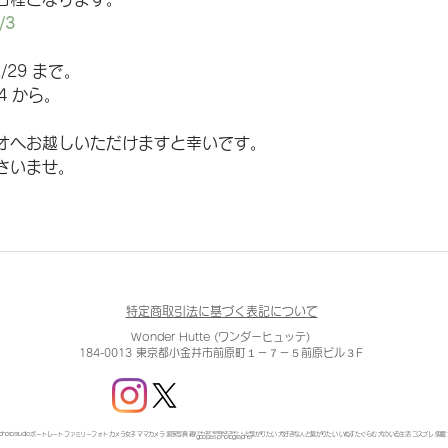
/3
/29 まで。
/4 から。
オへお越しいただけますと幸いです。
さいませ。
特定商取引法に基づく表記について
Wonder Hutte (ワンダーヒュッテ)
184-0013 東京都小金井市前原町１－７－５前原ビル３F
otostudio ポートレート ファミリーフォト カメラ女子 ママカメラ 家族写真 親バカ部 写真好きな人と繋がりたい 犬好きな人と繋がりたい いぬすたぐらむ 犬のいる生活 コスプレ 個撮 プロフィール撮影 fo
goopas photographer