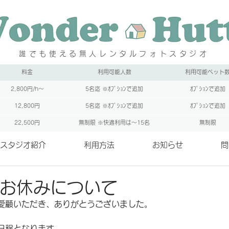
誰でも使える無人レンタルフォトスタジオ
料金
利用可能人数
利用可能ペット
2,800円/h～
5名迄 ※ｵﾌﾟｼｮﾝで追加
ｵﾌﾟｼｮﾝで追加
12,800円
5名迄 ※ｵﾌﾟｼｮﾝで追加
ｵﾌﾟｼｮﾝで追加
22,500円
無制限 ※快適利用は～15名
無制限
スタジオ紹介
利用方法
お知らせ
問
お休みについて
愛顧いただき、ありがとうございました。
日程となります。