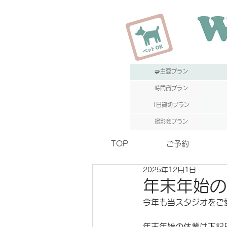
MENU
🧩主要プラン
時間貸プラン
1日貸切プラン
撮影会プラン
TOP
ご予約
2025年12月1日
年末年始の
今年も当スタジオをご
年末年始の休業は下記