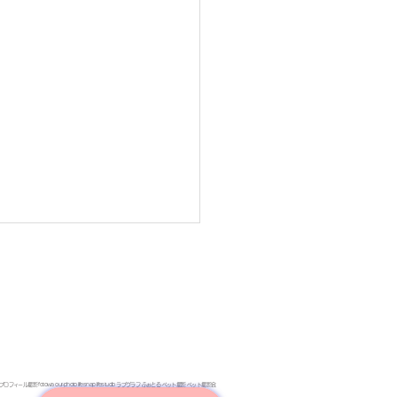
towa our-photo lifesnap lifestudio ラブグラフ ふぉとる ペット撮影 ペット撮影会