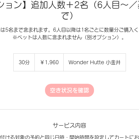
プション】追加人数＋2名（6人目〜／
で）
は5名まで含まれます。6人目以降は1名ごとに数量分ご購入
※ペットは人数に含まれません（別オプション）。
1,960
円
30分
3
￥1,960
Wonder Hutte 小金井
0
分
空き状況を確認
サービス内容
付ける対象の予約と同じ日時・開始時間を設定してカートにお