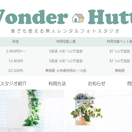
誰でも使える無人レンタルフォトスタジオ
料金
利用可能人数
利用可能ペット
2,800円/h～
5名迄 ※ｵﾌﾟｼｮﾝで追加
ｵﾌﾟｼｮﾝで追加
12,800円
5名迄 ※ｵﾌﾟｼｮﾝで追加
ｵﾌﾟｼｮﾝで追加
22,500円
無制限 ※快適利用は～15名
無制限
スタジオ紹介
利用方法
お知らせ
問