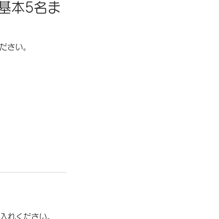
基本5名ま
ください。
入れください。